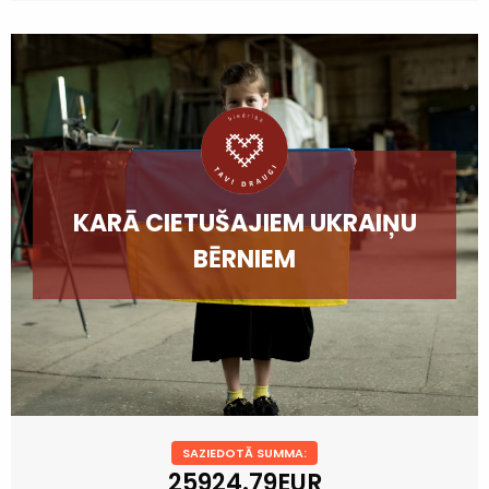
KARĀ CIETUŠAJIEM UKRAIŅU
BĒRNIEM
SAZIEDOTĀ SUMMA:
25924.79EUR