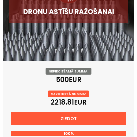
DRONU ASTĪŠU RAŽOŠANAI
NEPIECIEŠAMĀ SUMMA:
500EUR
SAZIEDOTĀ SUMMA:
2218.81EUR
ZIEDOT
100%