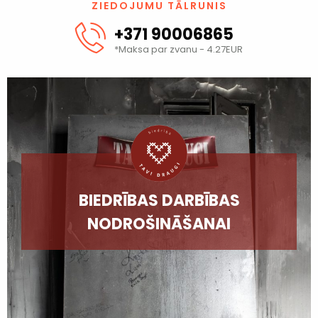
ZIEDOJUMU TĀLRUNIS
+371 90006865
*Maksa par zvanu - 4.27EUR
BIEDRĪBAS DARBĪBAS
NODROŠINĀŠANAI