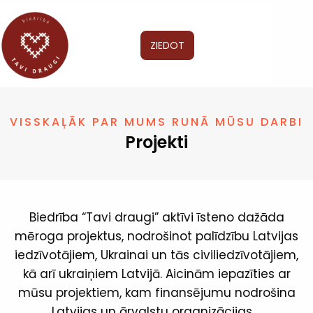
ZIEDOT
VISSKAĻĀK PAR MUMS RUNĀ MŪSU DARBI
Projekti
Biedrība “Tavi draugi” aktīvi īsteno dažāda
mēroga projektus, nodrošinot palīdzību
Latvijas
iedzīvotājiem
, Ukrainai un tās civiliedzīvotājiem,
kā arī ukraiņiem Latvijā. Aicinām iepazīties ar
mūsu projektiem, kam finansējumu nodrošina
Latvijas un ārvalstu organizācijas.