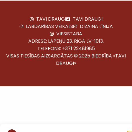
TAVI DRAUGI
TAVI DRAUGI
LABDARĪBAS VEIKALS
DIZAINA LĪNIJA
VIESISTABA
ADRESE: LAPEŅU 23, RĪGA LV-1013.
TELEFONS:
+371 22481985
VISAS TIESĪBAS AIZSARGĀTAS © 2025 BIEDRĪBA «TAVI
DRAUGI»