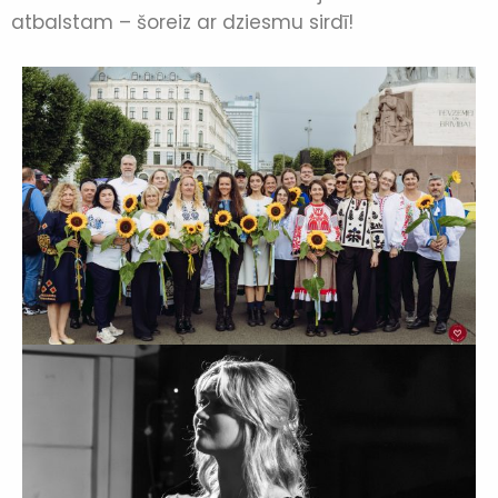
atbalstam – šoreiz ar dziesmu sirdī!