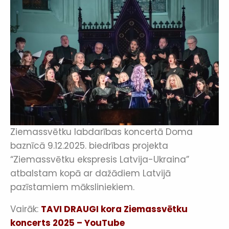
Ziemassvētku labdarības koncertā Doma
baznīcā 9.12.2025. biedrības projekta
“Ziemassvētku ekspresis Latvija-Ukraina”
atbalstam kopā ar dažādiem Latvijā
pazīstamiem māksliniekiem.
Vairāk:
TAVI DRAUGI kora Ziemassvētku
koncerts 2025 – YouTube