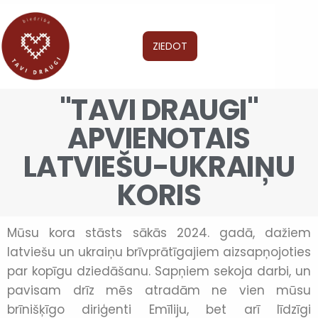
ZIEDOT
"TAVI DRAUGI"
APVIENOTAIS
LATVIEŠU-UKRAIŅU
KORIS
Mūsu kora stāsts sākās 2024. gadā, dažiem
latviešu un ukraiņu brīvprātīgajiem aizsapņojoties
par kopīgu dziedāšanu. Sapņiem sekoja darbi, un
pavisam drīz mēs atradām ne vien mūsu
brīnišķīgo diriģenti Emīliju, bet arī līdzīgi