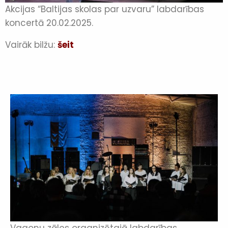
Akcijas “Baltijas skolas par uzvaru” labdarības
koncertā 20.02.2025.
Vairāk bilžu:
šeit