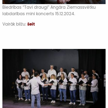
Biedrības “Tavi draugi” Angāra Ziemassvētku
labdarības mini koncerts 15.12.2024.
Vairāk bilžu:
šeit