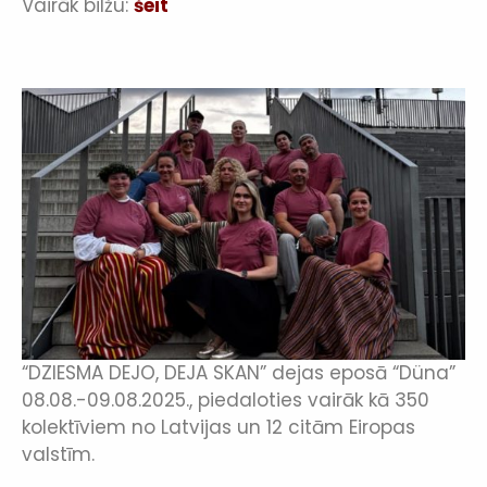
Vairāk bilžu:
šeit
“DZIESMA DEJO, DEJA SKAN” dejas eposā “Düna”
08.08.-09.08.2025., piedaloties vairāk kā 350
kolektīviem no Latvijas un 12 citām Eiropas
valstīm.