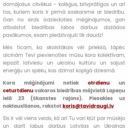
domājošus cilvēkus – kolēģus, brīvprātīgos un arī
tos, kuriem koris ir pirmā saskarsme ar biedrību.
Gan no sirds izdziedoties mēģinājumos, gan
atbalstot biedrības labos darbus dažādos
pasākumos, esam piedzīvojuši tik daudz!
Mēs ticam, ka skaistākais vēl priekšā, tāpēc
aicinām Tevi pievienoties mūsu kora kolektīvam,
iepazīt latviešu un ukraiņu kultūru un sajust
enerģiju un spēku, kas dzimst kopīgā dziesmā.
Kora mēģinājumi notiek
otrdienu
un
ceturtdienu
vakaros biedrības mājvietā Lapeņu
ielā 23 (Skanstes rajons).
Piesakies uz
noklausīšanos, rakstot
koris@tavidraugi.lv
Šis ir vēl viens veids, kā arī Tu vari kļūt par mūsējo
un darīt labus darbus Latvijas un Ukrainas