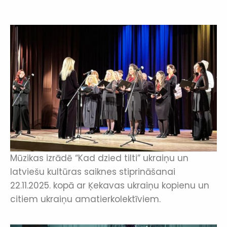
Mūzikas izrādē “Kad dzied tilti” ukraiņu un
latviešu kultūras saiknes stiprināšanai
22.11.2025. kopā ar Ķekavas ukraiņu kopienu un
citiem ukraiņu amatierkolektīviem.