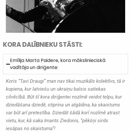
KORA DALĪBNIEKU STĀSTI:
Emīlija Marta Paidere, kora mākslinieciskā
vadītāja un diriģente:
Koris “Tavi Draugi” man nav tikai muzikāls kolektīvs, tā ir
kopiena, kur latviešu un ukraiņu balsis satiekas
cilvēcībā. Būt šī kora diriģentei nozīmē veidot telpu, kur
dziedāšana dziedē, stiprina un atgādina, ka skaistums
var būt arī pretestība. Dziedāt šādā korī nozīmē atrast
vietu, kur, kā saka Imants Ziedonis, “pēkšņi sirds
iesāpas no skaistuma”!