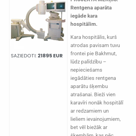
Rentgena aparāta
iegāde kara
hospitālim.
Kara hospitālis, kurš
atrodas pavisam tuvu
frontei pie Bakhmut,
SAZIEDOTI:
21895 EUR
lūdz palīdzību –
nepieciešams
iegādāties rentgena
aparātu šķembu
atrašanai. Bieži vien
karavīri nonāk hospitālī
ar redzamiem un
lieliem ievainojumiem,
bet vēl biežāk ar
šķembām, kas pēc