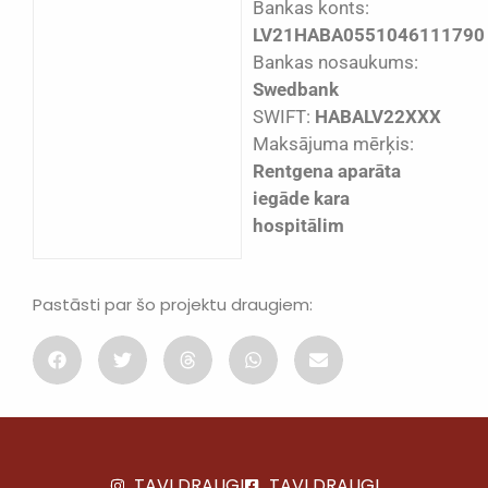
Bankas konts:
LV21HABA0551046111790
Bankas nosaukums:
Swedbank
SWIFT:
HABALV22XXX
Maksājuma mērķis:
Rentgena aparāta
iegāde kara
hospitālim
Pastāsti par šo projektu draugiem:
TAVI DRAUGI
TAVI DRAUGI