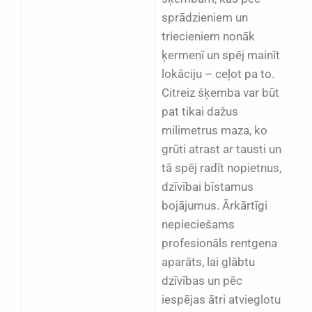
sprādzieniem un
triecieniem nonāk
ķermenī un spēj mainīt
lokāciju – ceļot pa to.
Citreiz šķemba var būt
pat tikai dažus
milimetrus maza, ko
grūti atrast ar tausti un
tā spēj radīt nopietnus,
dzīvībai bīstamus
bojājumus. Ārkārtīgi
nepieciešams
profesionāls rentgena
aparāts, lai glābtu
dzīvības un pēc
iespējas ātri atvieglotu