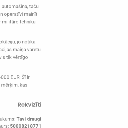
s automašīna, taču
un operatīvi mainīt
r militāro tehniku
okāciju, jo notika
ācijas maiņa varētu
is tik vērtīgo
000 EUR. Šī ir
m mērķim, kas
Rekvizīti
ukums:
Tavi draugi
murs:
50008218771