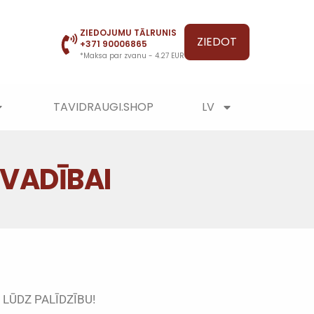
ZIEDOJUMU TĀLRUNIS
ZIEDOT
+371 90006865
*Maksa par zvanu - 4.27 EUR
TAVIDRAUGI.SHOP
LV
VADĪBAI
 LŪDZ PALĪDZĪBU!