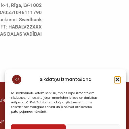
 k-1, Rīga, LV-1002
BA0551046111790
aukums:
Swedbank
FT:
HABALV22XXX
AS DAĻAS VADĪBAI
Sīkdatņu izmantošana
Lai nodrošinātu ērtāko servisu, mājas lapā izmantojam
sīkdatnes, lai redzētu jūsu izmantotās ierīces un darbības
A
VIESISTABA
mājas lapā. Piekrītot šai tehnoloģijai jūs ļausiet mums
saprast sev svarīgāko saturu un piedāvāt atbilstošus
pakalpojumus nākotnē.
I”