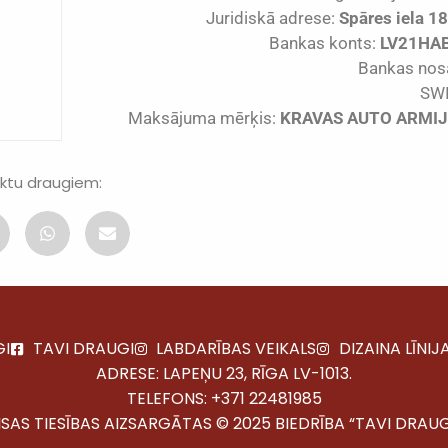
Juridiskā adrese:
Spāres iela 18
Bankas konts:
LV21HA
Bankas nos
SWI
Maksājuma mērķis:
KRAVAS AUTO ARMIJ
ektu draugiem:
GI
TAVI DRAUGI
LABDARĪBAS VEIKALS
DIZAINA LĪNIJ
ADRESE: LAPEŅU 23, RĪGA LV-1013.
TELEFONS:
+371 22481985
ISAS TIESĪBAS AIZSARGĀTAS © 2025 BIEDRĪBA “TAVI DRAUG