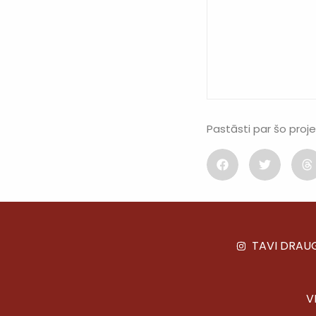
Pastāsti par šo proj
TAVI DRAU
V