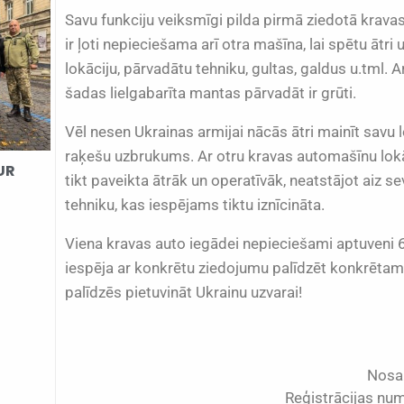
Savu funkciju veiksmīgi pilda pirmā ziedotā krava
ir ļoti nepieciešama arī otra mašīna, lai spētu ātri 
lokāciju, pārvadātu tehniku, gultas, galdus u.tml. A
šadas lielgabarīta mantas pārvadāt ir grūti.
Vēl nesen Ukrainas armijai nācās ātri mainīt savu l
raķešu uzbrukums. Ar otru kravas automašīnu lok
UR
tikt paveikta ātrāk un operatīvāk, neatstājot aiz sev
tehniku, kas iespējams tiktu iznīcināta.
Viena kravas auto iegādei nepieciešami aptuveni 6
iespēja ar konkrētu ziedojumu palīdzēt konkrēta
palīdzēs pietuvināt Ukrainu uzvarai!
Nosa
Reģistrācijas nu