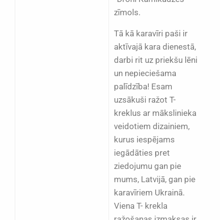
zīmols.
Tā kā karavīri paši ir
aktīvajā kara dienestā,
darbi rit uz priekšu lēni
un nepieciešama
palīdzība! Esam
uzsākuši ražot T-
kreklus ar mākslinieka
veidotiem dizainiem,
kurus iespējams
iegādāties
pret
ziedojumu gan pie
mums, Latvijā
, gan pie
karavīriem Ukrainā.
Viena T- krekla
ražošanas izmaksas ir