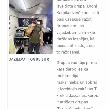
izveidotā grupa “Droni
Kamikadzes” kara laikā
paši uzsākuši ražot
dronus armijas
vajadzībām un meklē
dažādas iespējas, kā
piesaistīt ziedojumus
to ražošanai.
SAZIEDOTI:
6983 EUR
Grupas vadītājs pirms
kara darbojies kā
multimediju
mākslinieks, un šobrīd
ir izveidojis vairākus T-
kreklu daizainus, kuros
ir attēlots grupas
“Droni Kamikadzes”