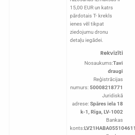
15,00 EUR un katrs
pārdotais T- krekls
ienes vēl tikpat
ziedojumu dronu
detaļu iegādei.
Rekvizīti
Nosaukums:
Tavi
draugi
Reģistrācijas
numurs:
50008218771
Juridiskā
adrese:
Spāres iela 18
k-1, Rīga, LV-1002
Bankas
konts:
LV21HABA05510461