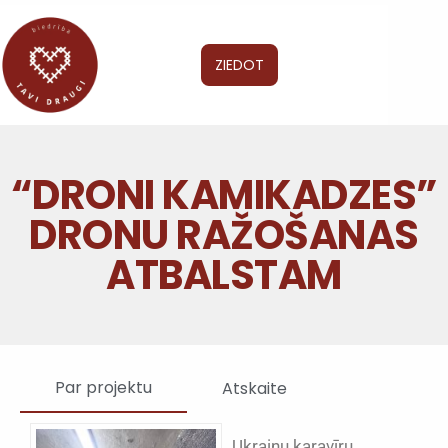
ZIEDOT
“DRONI KAMIKADZES”
DRONU RAŽOŠANAS
ATBALSTAM
Par projektu
Atskaite
Ukraiņu karavīru