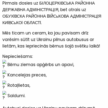
Pirmais dosies uz БІЛОЦЕРКІВСЬКА РАЙОННА
ДЕРЖАВНА АДМІНІСТРАЦІЯ, bet otrais uz
ОБУХIВСКА РАЙOННА BIЙСьКОВА АДМIНIСТРАЦIЯ
КИIВСьКОI ОБЛАСТI.
Mēs ticam un ceram, ka jau pavisam drīz
varēsim sūtīt uz Ukrainu pilnus autobusus ar
lietām, kas iepriecinās bērnus šajā svētku laikā!
Nepieciešams:
Bērnu ziemas apģērbs un apavi,
Kancelejas preces,
Rotaļlietas,
Saldumi.