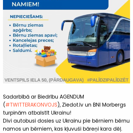
Sadarbībā ar Biedrību AGENDUM
(
#TWITTERAKONVOJS
), Ziedot.lv un BNI Morbergs
turpinām atbalstīt Ukrainu!
Divi autobusi dosies uz Ukrainu pie bērniem bērnu
namos un bērniem, kas kļuvuši bāreņi kara dēļ.