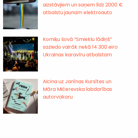
aizstāvjiem un saņem līdz 2000 €
atbalstu jaunam elektroauto
Komiķu šovā “Smieklu lādiņš”
saziedo vairāk nekā 14 300 eiro
Ukrainas karavīru atbalstam
Aicina uz Janīnas Kursītes un
Māra Mičerevska labdarības
autorvakaru