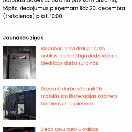
Autobusi dosies uz Ukrainu pavisam drīzumā,
tāpēc ziedojumus pieņemam līdz 20. decembra
(trešdienas) plkst. 10:00!
Jaunākās ziņas
Biedrības “Tavi draugi” bāzē
notikusi ļaunprātīga dedzināšana;
biedrības darbs turpinās
Rēzeknē darbu sāk unikāls
mobilās smilšu terapijas kabinets
bērniem un jauniešiem
Ziedo savu auto Ukrainas