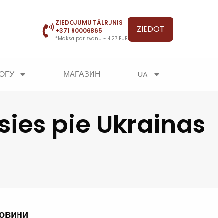
ZIEDOJUMU TĀLRUNIS
ZIEDOT
+371 90006865
*Maksa par zvanu - 4.27 EUR
ОГУ
МАГАЗИН
UA
sies pie Ukrainas
новини