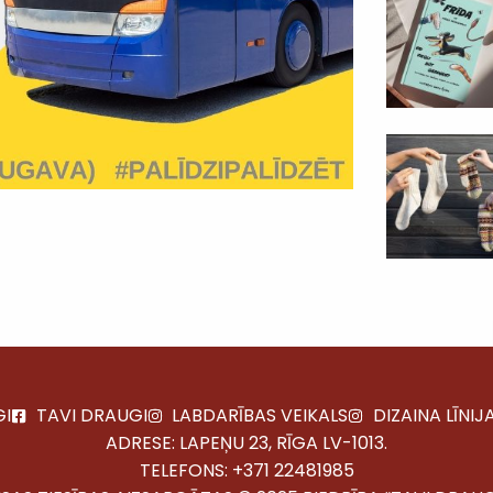
GI
TAVI DRAUGI
LABDARĪBAS VEIKALS
DIZAINA LĪNIJ
ADRESE: LAPEŅU 23, RĪGA LV-1013.
TELEFONS:
+371 22481985