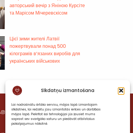
авторський вечір з Яніною Курсіте
та Марісом Мічеревскісом
Цієї зими жителі Латвії
пожертвували понад 500
кілограмів в’язаних виробів для
українських військових
Sīkdatņu izmantošana
Lai nodrošinātu ērtāko servisu, mājas lapā izmantojam
sīkdatnes, lai redzētu jūsu izmantotās ierīces un darbības
A
VIESISTABA
mājas lapā. Piekrītot šai tehnoloģijai jūs ļausiet mums
saprast sev svarīgāko saturu un piedāvāt atbilstošus
pakalpojumus nākotnē.