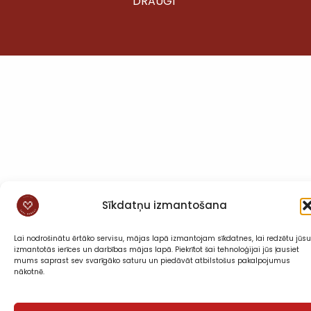
DRAUGI”
Sīkdatņu izmantošana
Lai nodrošinātu ērtāko servisu, mājas lapā izmantojam sīkdatnes, lai redzētu jūsu
izmantotās ierīces un darbības mājas lapā. Piekrītot šai tehnoloģijai jūs ļausiet
mums saprast sev svarīgāko saturu un piedāvāt atbilstošus pakalpojumus
nākotnē.