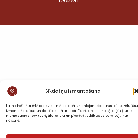
DRAUGI”
Sīkdatņu izmantošana
Lai nodrošinātu ērtāko servisu, mājas lapā izmantojam sīkdatnes, lai redzētu jūsu
izmantotās ierīces un darbības mājas lapā. Piekrītot šai tehnoloģijai jūs ļausiet
mums saprast sev svarīgāko saturu un piedāvāt atbilstošus pakalpojumus
nākotnē.