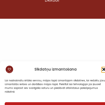
DRAUGI”
Sīkdatņu izmantošana
Lai nodrošinātu ērtāko servisu, mājas lapā izmantojam sīkdatnes, lai redzētu jūsu
izmantotās ierīces un darbības mājas lapā. Piekrītot šai tehnoloģijai jūs ļausiet
mums saprast sev svarīgāko saturu un piedāvāt atbilstošus pakalpojumus
nākotnē.