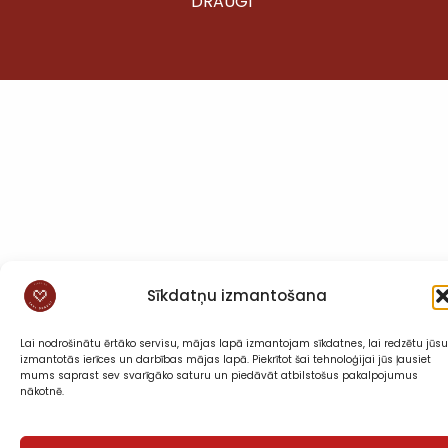
DRAUGI”
Sīkdatņu izmantošana
Lai nodrošinātu ērtāko servisu, mājas lapā izmantojam sīkdatnes, lai redzētu jūsu
izmantotās ierīces un darbības mājas lapā. Piekrītot šai tehnoloģijai jūs ļausiet
mums saprast sev svarīgāko saturu un piedāvāt atbilstošus pakalpojumus
nākotnē.