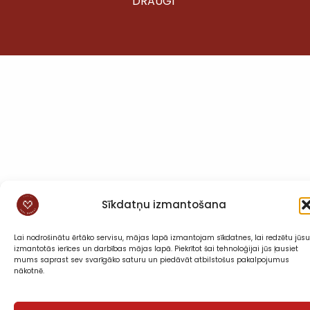
DRAUGI”
Sīkdatņu izmantošana
Lai nodrošinātu ērtāko servisu, mājas lapā izmantojam sīkdatnes, lai redzētu jūsu
izmantotās ierīces un darbības mājas lapā. Piekrītot šai tehnoloģijai jūs ļausiet
mums saprast sev svarīgāko saturu un piedāvāt atbilstošus pakalpojumus
nākotnē.