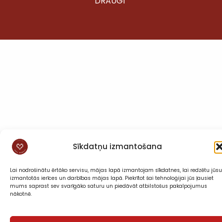
DRAUGI”
Sīkdatņu izmantošana
Lai nodrošinātu ērtāko servisu, mājas lapā izmantojam sīkdatnes, lai redzētu jūsu
izmantotās ierīces un darbības mājas lapā. Piekrītot šai tehnoloģijai jūs ļausiet
mums saprast sev svarīgāko saturu un piedāvāt atbilstošus pakalpojumus
nākotnē.