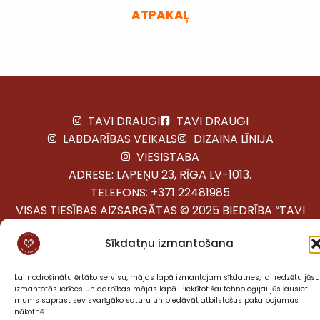
ATPAKAĻ
TAVI DRAUGI
TAVI DRAUGI
LABDARĪBAS VEIKALS
DIZAINA LĪNIJA
VIESISTABA
ADRESE: LAPEŅU 23, RĪGA LV-1013.
TELEFONS:
+371 22481985
VISAS TIESĪBAS AIZSARGĀTAS © 2025 BIEDRĪBA “TAVI
DRAUGI”
Sīkdatņu izmantošana
Lai nodrošinātu ērtāko servisu, mājas lapā izmantojam sīkdatnes, lai redzētu jūsu
izmantotās ierīces un darbības mājas lapā. Piekrītot šai tehnoloģijai jūs ļausiet
mums saprast sev svarīgāko saturu un piedāvāt atbilstošus pakalpojumus
nākotnē.