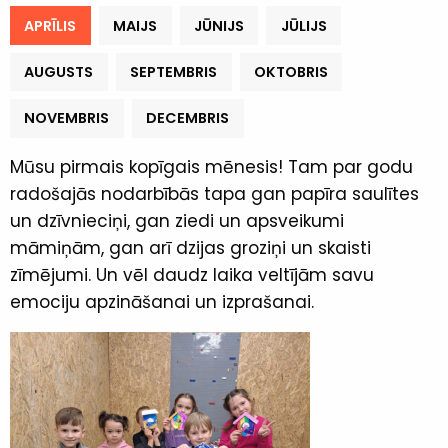
APRĪLIS
MAIJS
JŪNIJS
JŪLIJS
AUGUSTS
SEPTEMBRIS
OKTOBRIS
NOVEMBRIS
DECEMBRIS
Mūsu pirmais kopīgais mēnesis! Tam par godu
radošajās nodarbībās tapa gan papīra saulītes
un dzīvnieciņi, gan ziedi un apsveikumi
māmiņām, gan arī dzijas groziņi un skaisti
zīmējumi. Un vēl daudz laika veltījām savu
emociju apzināšanai un izprašanai.