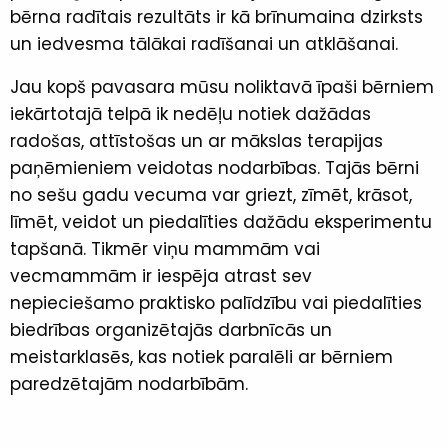
bērna radītais rezultāts ir kā brīnumaina dzirksts
un iedvesma tālākai radīšanai un atklāšanai.
Jau kopš pavasara mūsu noliktavā īpaši bērniem
iekārtotajā telpā ik nedēļu notiek dažādas
radošas, attīstošas un ar mākslas terapijas
paņēmieniem veidotas nodarbības. Tajās bērni
no sešu gadu vecuma var griezt, zīmēt, krāsot,
līmēt, veidot un piedalīties dažādu eksperimentu
tapšanā. Tikmēr viņu mammām vai
vecmammām ir iespēja atrast sev
nepieciešamo praktisko palīdzību vai piedalīties
biedrības organizētajās darbnīcās un
meistarklasēs, kas notiek paralēli ar bērniem
paredzētajām nodarbībām.