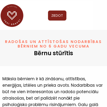
ZIEDOT
RADOŠAS UN ATTĪSTOŠAS NODARBĪBAS
BĒRNIEM NO 6 GADU VECUMA
Bērnu stūrītis
Māksla bērniem ir kā zināšanu, attīstības,
enerģijas, iztēles un prieka avots. Nodarbības var
būt ne vien interesantas un radošo potenciālu
atraisošas, bet arī palīdzēt nonākt pie
psiholoģisko problēmu risinājumiem. Galu galā