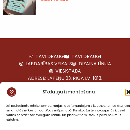
TAVI DRAUGI
TAVI DRAUGI
LABDARĪBAS VEIKALS
DIZAINA LĪNIJA
VIESISTABA
ADRESE: LAPEŅU 23, RĪGA LV-1013.
TELEFONS:
+371 22481985
Sīkdatņu izmantošana
VISAS TIESĪBAS AIZSARGĀTAS © 2025 BIEDRĪBA “TAVI
DRAUGI”
Lai nodrošinātu ērtāko servisu, mājas lapā izmantojam sīkdatnes, lai redzētu jūsu
izmantotās ierīces un darbības mājas lapā. Piekrītot šai tehnoloģijai jūs ļausiet
mums saprast sev svarīgāko saturu un piedāvāt atbilstošus pakalpojumus
nākotnē.