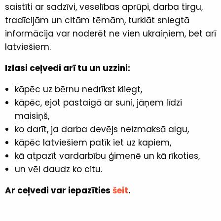
saistīti ar sadzīvi, veselības aprūpi, darba tirgu,
tradīcijām un citām tēmām, turklāt sniegtā
informācija var noderēt ne vien ukraiņiem, bet arī
latviešiem.
Izlasi ceļvedi arī tu un uzzini:
kāpēc uz bērnu nedrīkst kliegt,
kāpēc, ejot pastaigā ar suni, jāņem līdzi
maisiņš,
ko darīt, ja darba devējs neizmaksā algu,
kāpēc latviešiem patīk iet uz kapiem,
kā atpazīt vardarbību ģimenē un kā rīkoties,
un vēl daudz ko citu.
Ar ceļvedi var iepazīties
šeit
.