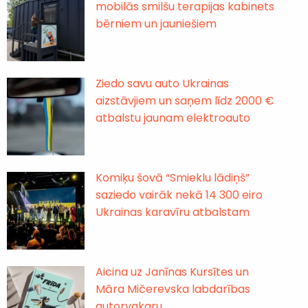
mobilās smilšu terapijas kabinets
bērniem un jauniešiem
Ziedo savu auto Ukrainas
aizstāvjiem un saņem līdz 2000 €
atbalstu jaunam elektroauto
Komiķu šovā “Smieklu lādiņš”
saziedo vairāk nekā 14 300 eiro
Ukrainas karavīru atbalstam
Aicina uz Janīnas Kursītes un
Māra Mičerevska labdarības
autorvakaru