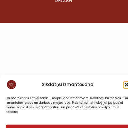
DRAUGI”
Sīkdatņu izmantošana
Lai nodrošinātu ērtāko servisu, mājas lapā izmantojam sīkdatnes, lai redzētu jūsu
izmantotās ierīces un darbības mājas lapā. Piekrītot šai tehnoloģijai jūs ļausiet
mums saprast sev svarīgāko saturu un piedāvāt atbilstošus pakalpojumus
nākotnē.