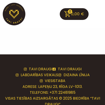
0
0,00
€
TAVI DRAUGI
TAVI DRAUGI
LABDARĪBAS VEIKALS
DIZAINA LĪNIJA
VIESISTABA
ADRESE: LAPEŅU 23, RĪGA LV-1013.
TELEFONS:
+371 22481985
VISAS TIESĪBAS AIZSARGĀTAS © 2025 BIEDRĪBA “TAVI
DRAUGI”