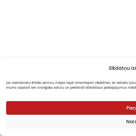
Sīkdatņu i
Lai nodrošinātu ērtāko servisu, mājas lapā izmantojam sīkdatnes, lai redzētu jūsu 
mums saprast sev svarīgāko saturu un piedāvāt atbilstošus pakalpojumus nāko
Pie
Nora