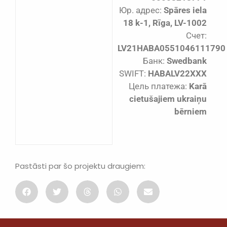
Юр. адрес:
Spāres iela
18 k-1, Rīga, LV-1002
Счет:
LV21HABA0551046111790
Банк:
Swedbank
SWIFT:
HABALV22XXX
Цель платежа:
Karā
cietušajiem ukraiņu
bērniem
Pastāsti par šo projektu draugiem: