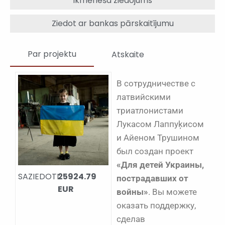
Ikmēneša ziedojums
Ziedot ar bankas pārskaitījumu
Par projektu
Atskaite
В сотрудничестве с
латвийскими
триатлонистами
Лукасом Лаппуķисом
и Айеном Трушином
был создан проект
«Для детей Украины,
SAZIEDOTI:
25924.79
пострадавших от
EUR
войны»
. Вы можете
оказать поддержку,
сделав