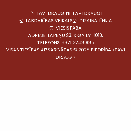
TAVI DRAUGI
TAVI DRAUGI
LABDARĪBAS VEIKALS
DIZAINA LĪNIJA
VIESISTABA
ADRESE: LAPEŅU 23, RĪGA LV-1013.
TELEFONS:
+371 22481985
VISAS TIESĪBAS AIZSARGĀTAS © 2025 BIEDRĪBA «TAVI
DRAUGI»