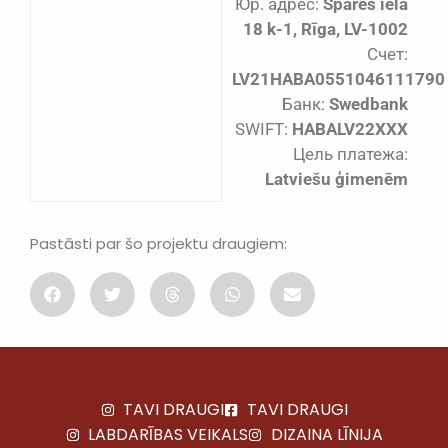
Юр. адрес:
Spāres iela
18 k-1, Rīga, LV-1002
Счет:
LV21HABA0551046111790
Банк:
Swedbank
SWIFT:
HABALV22XXX
Цель платежа:
Latviešu ģimenēm
Pastāsti par šo projektu draugiem:
TAVI DRAUGI
TAVI DRAUGI
LABDARĪBAS VEIKALS
DIZAINA LĪNIJA