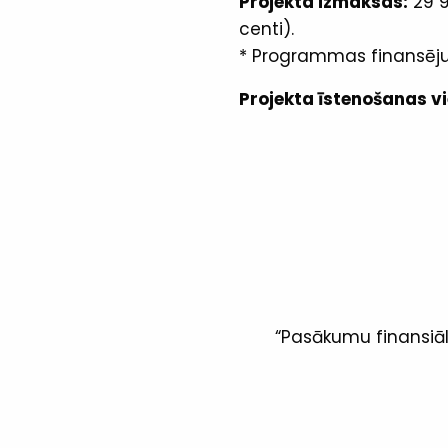
Projekta izmaksas:
29 9
centi).
* Programmas finansēju
Projekta īstenošanas vi
“Pasākumu finansiāli