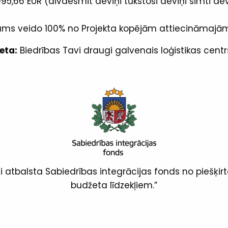
95,66 EUR (divdesmit deviņi tūkstoši deviņi simti de
ms veido 100% no Projekta kopējām attiecināmajā
eta:
Biedrības Tavi draugi galvenais loģistikas centrs
 atbalsta Sabiedrības integrācijas fonds no piešķirt
budžeta līdzekļiem.”