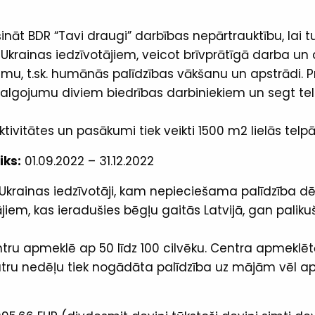
nāt BDR “Tavi draugi” darbības nepārtrauktību, lai t
krainas iedzīvotājiem, veicot brīvprātīgā darba u
mu, t.sk. humānās palīdzības vākšanu un apstrādi. P
talgojumu diviem biedrības darbiniekiem un segt t
ivitātes un pasākumi tiek veikti 1500 m2 lielās telpās
iks:
01.09.2022 – 31.12.2022
Ukrainas iedzīvotāji, kam nepieciešama palīdzība dē
jiem, kas ieradušies bēgļu gaitās Latvijā, gan paliku
tru apmeklē ap 50 līdz 100 cilvēku. Centra apmeklēt
atru nedēļu tiek nogādāta palīdzība uz mājām vēl 