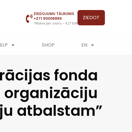
ZIEDOJUMU TĀLRUNIS
ZIEDOT
+371 90006865
*Maksa par zvanu - 4.27 EUR
ELP
SHOP
EN
rācijas fonda
o organizāciju
āju atbalstam”