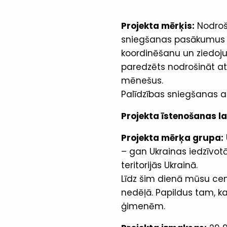
Projekta mērķis:
Nodroši
sniegšanas pasākumus U
koordinēšanu un ziedoju
paredzēts nodrošināt a
mēnešus.
Palīdzības sniegšanas akt
Projekta īstenošanas la
Projekta mērķa grupa:
– gan Ukrainas iedzīvotā
teritorijās Ukrainā.
Līdz šim dienā mūsu cen
nedēļā. Papildus tam, k
ģimenēm.