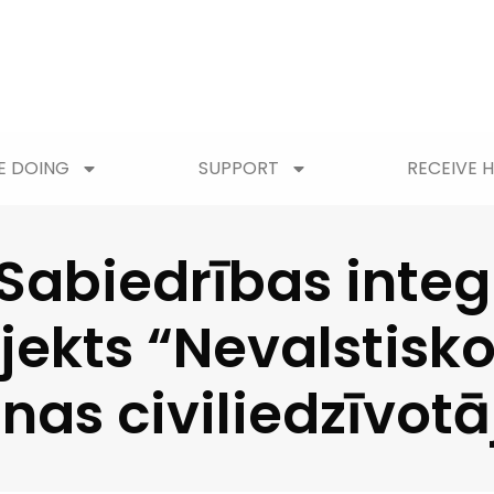
E DOING
SUPPORT
RECEIVE H
 Sabiedrības integ
jekts “Nevalstisk
nas civiliedzīvot