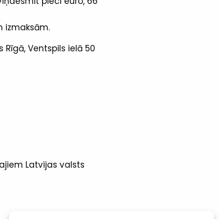
viņdesmit pieci euro, 66
m izmaksām.
 Rīgā, Ventspils ielā 50
ajiem Latvijas valsts