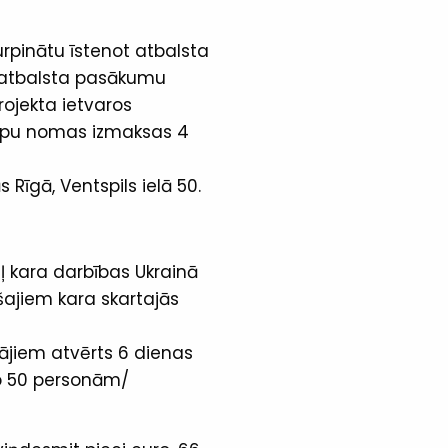
urpinātu īstenot atbalsta
n atbalsta pasākumu
rojekta ietvaros
elpu nomas izmaksas 4
 Rīgā, Ventspils ielā 50.
ļ kara darbības Ukrainā
šajiem kara skartajās
ājiem atvērts 6 dienas
ap 50 personām/