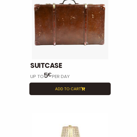
SUITCASE
5
€
UP TO
PER DAY
ADD TO CART