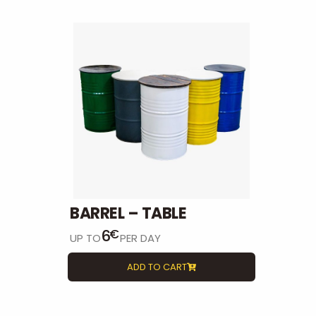
BARREL – TABLE
6
€
UP TO
PER DAY
ADD TO CART