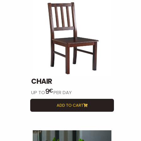
CHAIR
9
€
UP TO
PER DAY
ADD TO CART