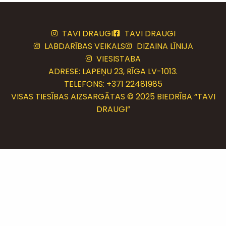
TAVI DRAUGI
TAVI DRAUGI
LABDARĪBAS VEIKALS
DIZAINA LĪNIJA
VIESISTABA
ADRESE: LAPEŅU 23, RĪGA LV-1013.
TELEFONS:
+371 22481985
VISAS TIESĪBAS AIZSARGĀTAS © 2025 BIEDRĪBA “TAVI
DRAUGI”