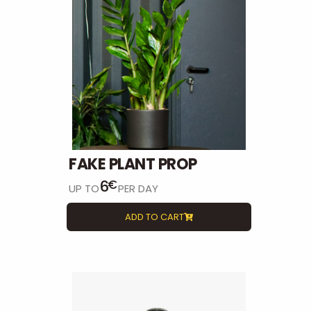
FAKE PLANT PROP
6
€
UP TO
PER DAY
ADD TO CART