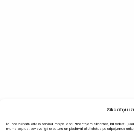
Sīkdatņu i
Lai nodrošinātu ērtāko servisu, mājas lapā izmantojam sīkdatnes, lai redzētu jūsu 
mums saprast sev svarīgāko saturu un piedāvāt atbilstošus pakalpojumus nāko