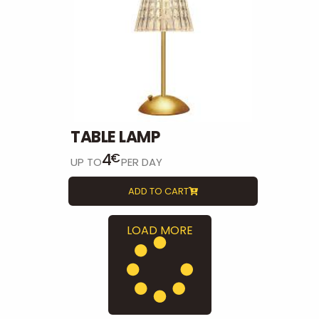
TABLE LAMP
4
€
UP TO
PER DAY
ADD TO CART
LOAD MORE