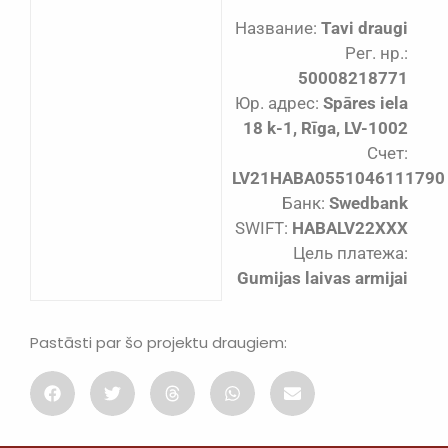
Название:
Tavi draugi
Рег. нр.:
50008218771
Юр. адрес:
Spāres iela
18 k-1, Rīga, LV-1002
Счет:
LV21HABA0551046111790
Банк:
Swedbank
SWIFT:
HABALV22XXX
Цель платежа:
Gumijas laivas armijai
Pastāsti par šo projektu draugiem: