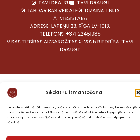
TAVI DRAUGI
TAVI DRAUGI
LABDARĪBAS VEIKALS
DIZAINA LĪNIJA
VIESISTABA
ADRESE: LAPEŅU 23, RĪGA LV-1013.
TELEFONS:
+371 22481985
VISAS TIESĪBAS AIZSARGĀTAS © 2025 BIEDRĪBA “TAVI
DRAUGI”
Sīkdatņu izmantošana
Lai nodrošinātu ērtāko servisu, mājas lapā izmantojam sīkdatnes, lai redzētu jūsu
izmantotās ierīces un darbības mājas lapā. Piekrītot šai tehnoloģijai jūs ļausiet
mums saprast sev svarīgāko saturu un piedāvāt atbilstošus pakalpojumus
nākotnē.