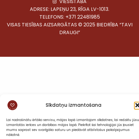
VIESISTABA
ADRESE: LAPEŅU 23, RĪGA LV-1013.
TELEFONS:
+371 22481985
VISAS TIESĪBAS AIZSARGĀTAS © 2025 BIEDRĪBA “TAVI
DRAUGI”
Sīkdatņu izmantošana
Lai nodrošinātu ērtāko servisu, mājas lapā izmantojam sīkdatnes, lai redzētu jūsu
izmantotās ierīces un darbības mājas lapā. Piekrītot šai tehnoloģijai jūs ļausiet
mums saprast sev svarīgāko saturu un piedāvāt atbilstošus pakalpojumus
nākotnē.