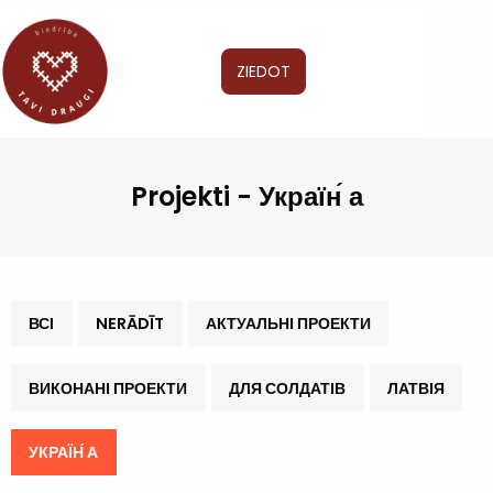
ZIEDOT
Projekti - Україн́ а
ВСІ
NERĀDĪT
АКТУАЛЬНI ПРОЕКТИ
ВИКОНАНI ПРОЕКТИ
ДЛЯ СОЛДАТIВ
ЛАТВIЯ
УКРАЇН́ А