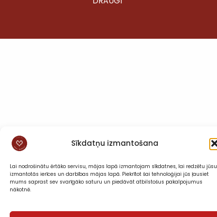
DRAUGI”
Sīkdatņu izmantošana
Lai nodrošinātu ērtāko servisu, mājas lapā izmantojam sīkdatnes, lai redzētu jūsu
izmantotās ierīces un darbības mājas lapā. Piekrītot šai tehnoloģijai jūs ļausiet
mums saprast sev svarīgāko saturu un piedāvāt atbilstošus pakalpojumus
nākotnē.