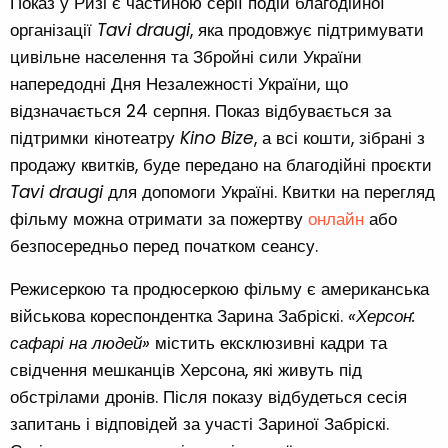
Показ у Ризі є частиною серії подій благодійної
організації
Tavi draugi
, яка продовжує підтримувати
цивільне населення та Збройні сили України
напередодні Дня Незалежності України, що
відзначається 24 серпня. Показ відбувається за
підтримки кінотеатру
Kino Bize
, а всі кошти, зібрані з
продажу квитків, буде передано на благодійні проєкти
Tavi draugi
для допомоги Україні. Квитки на перегляд
фільму можна отримати за пожертву
онлайн
або
безпосередньо перед початком сеансу.
Режисеркою та продюсеркою фільму є американська
військова кореспондентка Зарина Забріскі.
«Херсон:
сафарі на людей»
містить ексклюзивні кадри та
свідчення мешканців Херсона, які живуть під
обстрілами дронів. Після показу відбудеться сесія
запитань і відповідей за участі Зариної Забріскі.