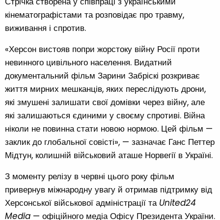
Стрічка створена у співпраці з українськими
кінематографістами та розповідає про травму,
виживання і спротив.
«Херсон вистояв попри жорстоку війну Росії проти
невинного цивільного населення. Видатний
документальний фільм Зарини Забріскі розкриває
життя мирних мешканців, яких переслідують дрони,
які змушені залишати свої домівки через війну, але
які залишаються єдиними у своєму спротиві. Війна
ніколи не повинна стати новою нормою. Цей фільм —
заклик до глобальної совісті», — зазначає Ганс Петтер
Мідтун, колишній військовий аташе Норвегії в Україні.
З моменту релізу в червні цього року фільм
привернув міжнародну увагу й отримав підтримку від
Херсонської військової адміністрації та
United24
Media
— офіційного медіа Офісу Президента України.