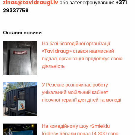
zinas@tavidraugi.lv
або зателефонувавши:
+371
29337759
.
Останні новини
На базі благодійної організації
«Tavi draugi» стався навмисний
підпал; організація продовжує свою
діяльність
У Резекне розпочинає роботу
унікальний мобільний кабінет
пісочної терапії для дітей та молоді
На комедійному шоу «Smieklu
lādiņš» зібрали понад 14 300 євро