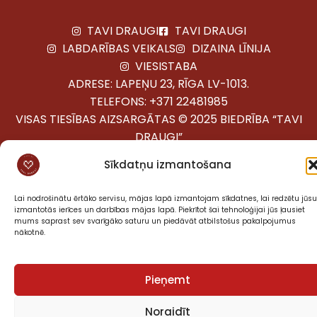
TAVI DRAUGI
TAVI DRAUGI
LABDARĪBAS VEIKALS
DIZAINA LĪNIJA
VIESISTABA
ADRESE: LAPEŅU 23, RĪGA LV-1013.
TELEFONS:
+371 22481985
VISAS TIESĪBAS AIZSARGĀTAS © 2025 BIEDRĪBA “TAVI
DRAUGI”
Sīkdatņu izmantošana
Lai nodrošinātu ērtāko servisu, mājas lapā izmantojam sīkdatnes, lai redzētu jūsu
izmantotās ierīces un darbības mājas lapā. Piekrītot šai tehnoloģijai jūs ļausiet
mums saprast sev svarīgāko saturu un piedāvāt atbilstošus pakalpojumus
nākotnē.
Pieņemt
Noraidīt