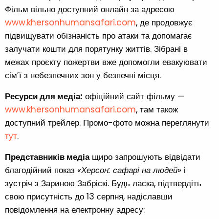
Фільм вільно доступний онлайн за адресою
www.khersonhumansafari.com
, де продовжує
підвищувати обізнаність про атаки та допомагає
залучати кошти для порятунку життів. Зібрані в
межах проєкту пожертви вже допомогли евакуювати
сім’ї з небезпечних зон у безпечні місця.
Ресурси для медіа:
офіційний сайт фільму —
www.khersonhumansafari.com
, там також
доступний трейлер. Промо-фото можна переглянути
тут
.
Представників медіа
щиро запрошують відвідати
благодійний показ
«Херсон: сафарі на людей»
і
зустріч з Зариною Забріскі. Будь ласка, підтвердіть
свою присутність до 13 серпня, надіславши
повідомлення на електронну адресу: