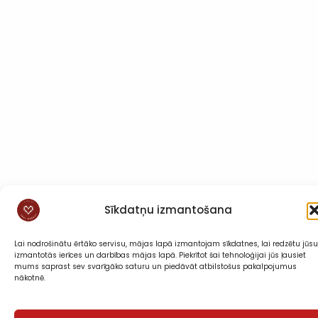
Sīkdatņu izmantošana
Lai nodrošinātu ērtāko servisu, mājas lapā izmantojam sīkdatnes, lai redzētu jūsu
izmantotās ierīces un darbības mājas lapā. Piekrītot šai tehnoloģijai jūs ļausiet
mums saprast sev svarīgāko saturu un piedāvāt atbilstošus pakalpojumus
nākotnē.