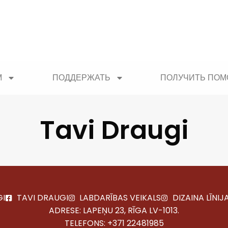
М
ПОДДЕРЖАТЬ
ПОЛУЧИТЬ ПО
Tavi Draugi
GI
TAVI DRAUGI
LABDARĪBAS VEIKALS
DIZAINA LĪNIJ
ADRESE: LAPEŅU 23, RĪGA LV-1013.
TELEFONS:
+371 22481985