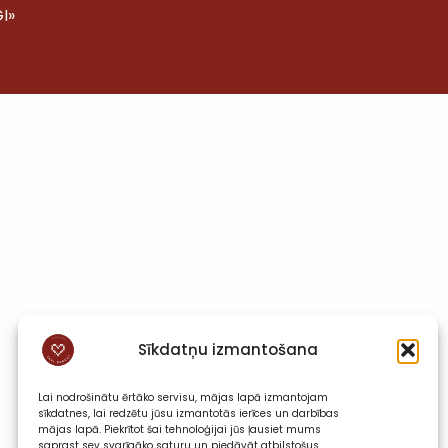
I»
Sīkdatņu izmantošana
Lai nodrošinātu ērtāko servisu, mājas lapā izmantojam
sīkdatnes, lai redzētu jūsu izmantotās ierīces un darbības
mājas lapā. Piekrītot šai tehnoloģijai jūs ļausiet mums
saprast sev svarīgāko saturu un piedāvāt atbilstošus