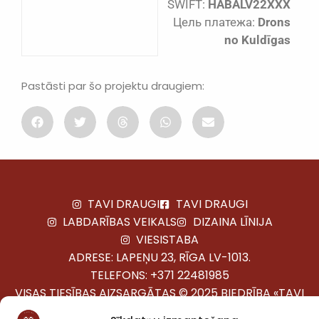
SWIFT:
HABALV22XXX
Цель платежа:
Drons
no Kuldīgas
Pastāsti par šo projektu draugiem:
TAVI DRAUGI
TAVI DRAUGI
LABDARĪBAS VEIKALS
DIZAINA LĪNIJA
VIESISTABA
ADRESE: LAPEŅU 23, RĪGA LV-1013.
TELEFONS:
+371 22481985
VISAS TIESĪBAS AIZSARGĀTAS © 2025 BIEDRĪBA «TAVI
DRAUGI»