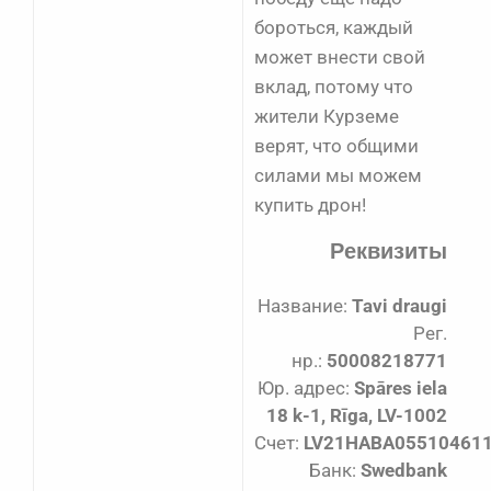
бороться, каждый
может внести свой
вклад, потому что
жители Курземе
верят, что общими
силами мы можем
купить дрон!
Реквизиты
Название:
Tavi draugi
Рег.
нр.:
50008218771
Юр. адрес:
Spāres iela
18 k-1, Rīga, LV-1002
Счет:
LV21HABA05510461
Банк:
Swedbank