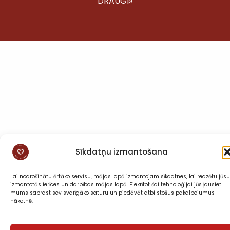
DRAUGI»
Sīkdatņu izmantošana
Lai nodrošinātu ērtāko servisu, mājas lapā izmantojam sīkdatnes, lai redzētu jūsu
izmantotās ierīces un darbības mājas lapā. Piekrītot šai tehnoloģijai jūs ļausiet
mums saprast sev svarīgāko saturu un piedāvāt atbilstošus pakalpojumus
nākotnē.