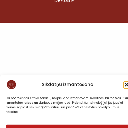
DRAUGI»
Sīkdatņu izmantošana
Lai nodrošinātu ērtāko servisu, mājas lapā izmantojam sīkdatnes, lai redzētu jūsu
izmantotās ierīces un darbības mājas lapā. Piekrītot šai tehnoloģijai jūs ļausiet
mums saprast sev svarīgāko saturu un piedāvāt atbilstošus pakalpojumus
nākotnē.