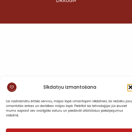
DRAUGI»
Sīkdatņu izmantošana
Lai nodrošinātu ērtāko servisu, mājas lapā izmantojam sīkdatnes, lai redzētu jūsu
izmantotās ierīces un darbības mājas lapā. Piekrītot šai tehnoloģijai jūs ļausiet
mums saprast sev svarīgāko saturu un piedāvāt atbilstošus pakalpojumus
nākotnē.