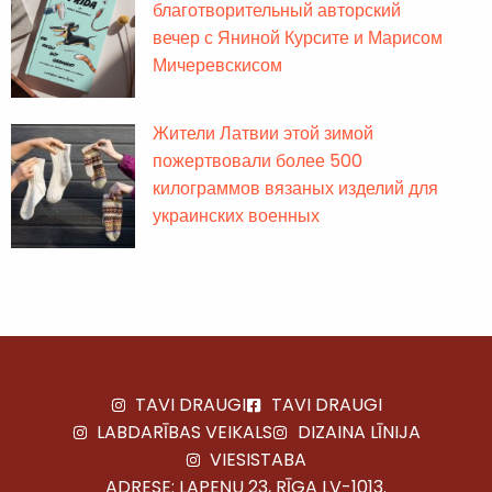
благотворительный авторский
вечер с Яниной Курсите и Марисом
Мичеревскисом
Жители Латвии этой зимой
пожертвовали более 500
килограммов вязаных изделий для
украинских военных
TAVI DRAUGI
TAVI DRAUGI
LABDARĪBAS VEIKALS
DIZAINA LĪNIJA
VIESISTABA
ADRESE: LAPEŅU 23, RĪGA LV-1013.