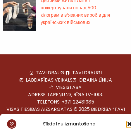
Цієї зими жителі Латвії
пожертвували понад 500
кілограмів в’язаних виробів для
українських військових
TAVI DRAUGI
TAVI DRAUGI
LABDARĪBAS VEIKALS
DIZAINA LĪNIJA
VIESISTABA
ADRESE: LAPEŅU 23, RĪGA LV-1013.
TELEFONS:
+371 22481985
VISAS TIESĪBAS AIZSARGĀTAS © 2025 BIEDRĪBA “TAVI
DRAUGI”
Sīkdatņu izmantošana