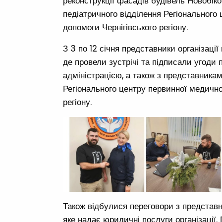
реконструкції фасадів будівель Новобік
педіатричного відділення Регіонального 
допомоги Чернігівського регіону.
З 3 по 12 січня представники організації
де провели зустрічі та підписали угоди
адміністрацією, а також з представника
Регіонального центру первинної медичної
регіону.
Також відбулися переговори з представ
яке надає юридичні послуги організації.