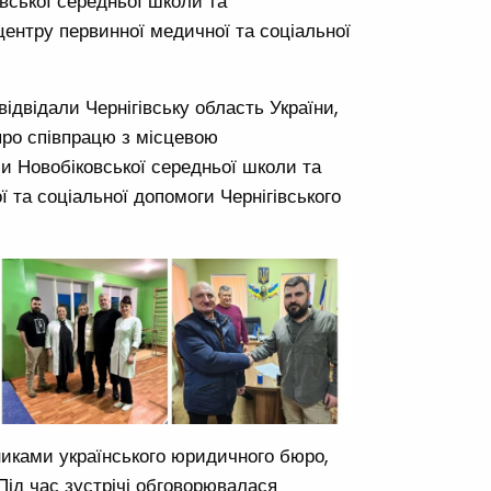
овської середньої школи та
центру первинної медичної та соціальної
 відвідали Чернігівську область України,
 про співпрацю з місцевою
ми Новобіковської середньої школи та
 та соціальної допомоги Чернігівського
никами українського юридичного бюро,
 Під час зустрічі обговорювалася