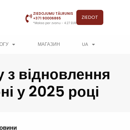
ZIEDOJUMU TĀLRUNIS
ZIEDOT
+371 90006865
*Maksa par zvanu - 4.27 EUR
ОГУ
МАГАЗИН
UA
 з відновлення
ні у 2025 році
новини