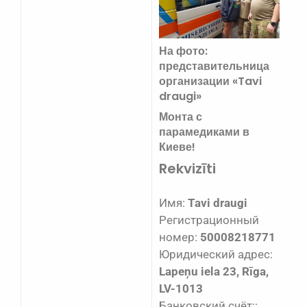
На фото:
представительница
организации «Tavi
draugi»
Монта с
парамедиками в
Киеве!
Rekvizīti
Имя:
Tavi draugi
Регистрационный
номер:
50008218771
Юридический адрес:
Lapeņu iela 23, Rīga,
LV-1013
Банковский счёт::