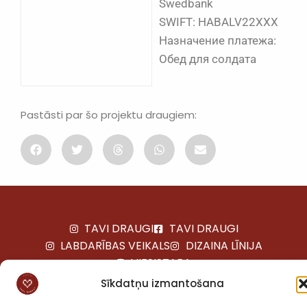
Swedbank
SWIFT: HABALV22XXX
Назначение платежа:
Обед для солдата
Pastāsti par šo projektu draugiem:
TAVI DRAUGI
TAVI DRAUGI
LABDARĪBAS VEIKALS
DIZAINA LĪNIJA
VIESISTABA
ADRESE: LAPEŅU 23, RĪGA LV-1013.
Sīkdatņu izmantošana
TELEFONS:
+371 22481985