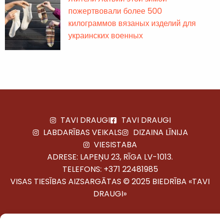
пожертвовали более 500
килограммов вязаных изделий для
украинских военных
TAVI DRAUGI
TAVI DRAUGI
LABDARĪBAS VEIKALS
DIZAINA LĪNIJA
VIESISTABA
ADRESE: LAPEŅU 23, RĪGA LV-1013.
TELEFONS:
+371 22481985
VISAS TIESĪBAS AIZSARGĀTAS © 2025 BIEDRĪBA «TAVI
DRAUGI»