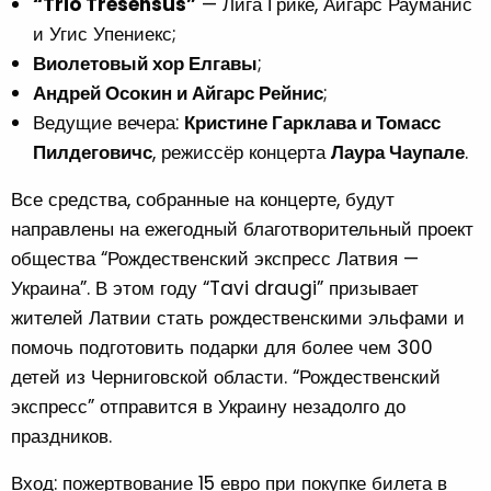
“Trio Tresensus”
— Лига Грике, Айгарс Рауманис
и Угис Упениекс;
Виолетовый хор Елгавы
;
Андрей Осокин и Айгарс Рейнис
;
Ведущие вечера:
Кристине Гарклава и Томасс
Пилдеговичс
, режиссёр концерта
Лаура Чаупале
.
Все средства, собранные на концерте, будут
направлены на ежегодный благотворительный проект
общества “Рождественский экспресс Латвия —
Украина”. В этом году “Tavi draugi” призывает
жителей Латвии стать рождественскими эльфами и
помочь подготовить подарки для более чем 300
детей из Черниговской области. “Рождественский
экспресс” отправится в Украину незадолго до
праздников.
Вход: пожертвование 15 евро при покупке билета в