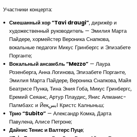
Участники концерта:
Смешанный хор “Tavi draugi”
, дирижёр и
художественный руководитель — Эмилия Марта
Пайдере, хормейстер Вероника Снапкова,
вокальные педагоги Микус Гринбергс и Элизабете
Порганте;
Вокальный ансамбль “Mezzo”
— Лаура
Розенберга, Анна Логинова, Элизабете Порганте,
Эмилия Марта Пайдере, Вероника Снапкова, Майя
Беатрисе Пунка, Тина Эния Гоба, Микус Гринбергс,
Еремий Сеяанс, Артур Плаудис, Янис Алманис-
Палмбахс и Йекابس Кристс Калныньш;
Трио “Subito”
— Александр Комка, Дарта
Павулена, Алисе Петроне;
Дайнис Тенис и Валтерс Пуце
;