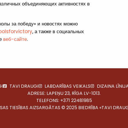
 различных объединяющих активностях в
колы за победу» и новостях можно
olsforvictory
, а также в социальных
ее
веб-сайте
.
GI
TAVI DRAUGI
LABDARĪBAS VEIKALS
DIZAINA LĪNIJ
ADRESE: LAPEŅU 23, RĪGA LV-1013.
TELEFONS:
+371 22481985
ISAS TIESĪBAS AIZSARGĀTAS © 2025 BIEDRĪBA «TAVI DRAUG