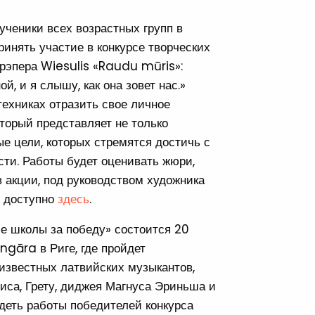
ченики всех возрастных групп в
ринять участие в конкурсе творческих
 рэпера Wiesulis «Raudu mūris»:
й, и я слышу, как она зовет нас.»
ехниках отразить свое личное
торый представляет не только
е цели, которых стремятся достичь с
ти. Работы будет оценивать жюри,
в акции, под руководством художника
е доступно
здесь
.
е школы за победу» состоится 20
ngāra в Риге, где пройдет
известных латвийских музыкантов,
лиса, Грету, диджея Магнуса Эриньша и
идеть работы победителей конкурса