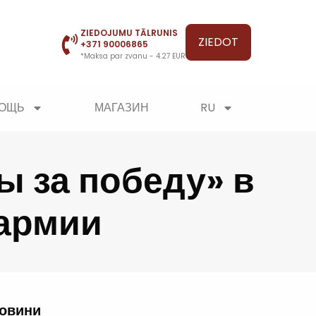
ZIEDOJUMU TĀLRUNIS
ZIEDOT
+371 90006865
*Maksa par zvanu - 4.27 EUR
МОЩЬ
МАГАЗИН
RU
ы за победу» в
 армии
новини