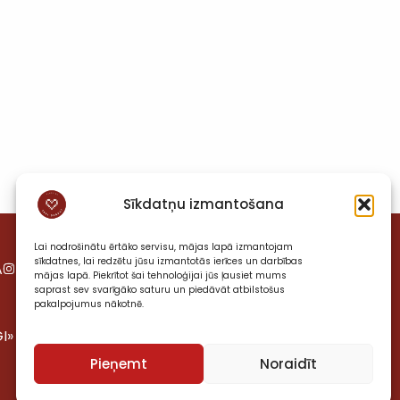
Sīkdatņu izmantošana
Lai nodrošinātu ērtāko servisu, mājas lapā izmantojam
sīkdatnes, lai redzētu jūsu izmantotās ierīces un darbības
A
VIESISTABA
mājas lapā. Piekrītot šai tehnoloģijai jūs ļausiet mums
saprast sev svarīgāko saturu un piedāvāt atbilstošus
pakalpojumus nākotnē.
I»
Pieņemt
Noraidīt