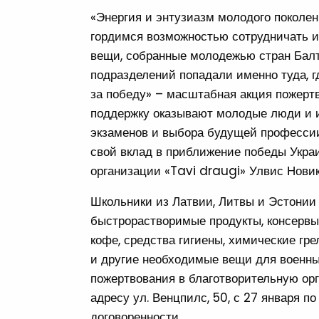
«Энергия и энтузиазм молодого поколе
гордимся возможностью сотрудничать и
вещи, собранные молодежью стран Балт
подразделений попадали именно туда, 
за победу» – масштабная акция пожертво
поддержку оказывают молодые люди и и
экзаменов и выбора будущей професси
свой вклад в приближение победы Украи
организации «Tavi draugi» Улвис Новик
Школьники из Латвии, Литвы и Эстонии
быстрорастворимые продукты, консервы, 
кофе, средства гигиены, химические грел
и другие необходимые вещи для военны
пожертвования в благотворительную орг
адресу ул. Венцпилс, 50, с 27 января п
договоренности.