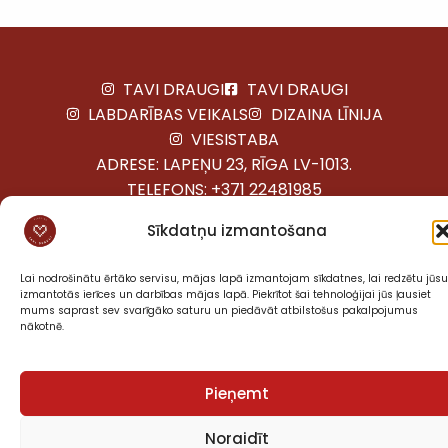
TAVI DRAUGI
TAVI DRAUGI
LABDARĪBAS VEIKALS
DIZAINA LĪNIJA
VIESISTABA
ADRESE: LAPEŅU 23, RĪGA LV-1013.
TELEFONS:
+371 22481985
VISAS TIESĪBAS AIZSARGĀTAS © 2025 BIEDRĪBA «TAVI
Sīkdatņu izmantošana
DRAUGI»
Lai nodrošinātu ērtāko servisu, mājas lapā izmantojam sīkdatnes, lai redzētu jūsu
izmantotās ierīces un darbības mājas lapā. Piekrītot šai tehnoloģijai jūs ļausiet
mums saprast sev svarīgāko saturu un piedāvāt atbilstošus pakalpojumus
nākotnē.
Pieņemt
Noraidīt